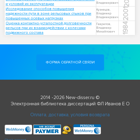
Владимирович
и условий их эксплуатации
Исследование способов повышения
2001
Кузнецов,
надежности пути в зоне рельсовых стыков при
Владимир
Владимирович
повышенных осевых нагрузках
Оценка контактно-усталостной долговечности
1984
Гаврилов,
рельсов при их взаимодействии с колесами
Владимир
Михайлович
подвижного состава
ФОРМА ОБРАТНОЙ СВЯЗИ
2014 -2026 New-disser.ru ©
Электронная библиотека диссертаций ФЛ Иванов Е О
Оплата, доставка, условия возврата