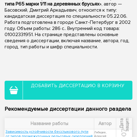
типа Р65 марки 1/11 на деревянных брусьях
», автор —
Басовский, Дмитрий Аркадьевич, относится к типу:
кандидатская диссертация по специальности 05.22.06.
Работа подготовлена в городе Санкт-Петербург в 2002
году. Объем работы: 286 с.. Внутренний код товара:
01002331951. На странице представлены основные
сведения о диссертации, включая название, автора, год,
город, тип работы и шифр специальности.
ДОБАВИТЬ ДИССЕРТАЦИЮ В КОРЗИНУ
Рекомендуемые диссертации данного раздела
ы
Д
а
т
а
з
а
щ
и
т
Название работы
Автор
2007
Зависимость устойчивости бесстыкового пути
Лебедев,
от типов промежуточных рельсовых скреплений
Алексей