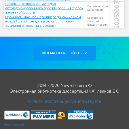
2007
Совершенствование методов
Лисицын, Илья
автоматизированного проектирования трассы
Михайлович
железной дороги
2005
Прочность насыпей при вибродинамическом
Серебряков,
воздействии поездов в зоне сопряжения
Дмитрий
Владимирович
земляного полотна с мостами
ФОРМА ОБРАТНОЙ СВЯЗИ
2014 -2026 New-disser.ru ©
Электронная библиотека диссертаций ФЛ Иванов Е О
Оплата, доставка, условия возврата
Check passport