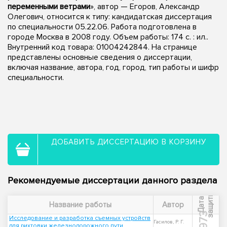
переменными ветрами
», автор — Егоров, Александр
Олегович, относится к типу: кандидатская диссертация
по специальности 05.22.06. Работа подготовлена в
городе Москва в 2008 году. Объем работы: 174 с. : ил..
Внутренний код товара: 01004242844. На странице
представлены основные сведения о диссертации,
включая название, автора, год, город, тип работы и шифр
специальности.
ДОБАВИТЬ ДИССЕРТАЦИЮ В КОРЗИНУ
Рекомендуемые диссертации данного раздела
ы
Д
а
т
а
з
а
щ
и
т
Название работы
Автор
1973
Исследование и разработка съемных устройств
Гасилов, Р. Г.
для рихтовки железнодорожного пути.