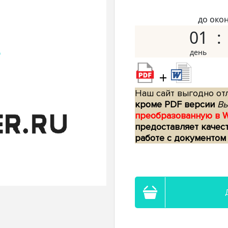
до око
01
+
Наш сайт выгодно отл
кроме PDF версии
Вы
преобразованную в 
предоставляет качес
работе с документом