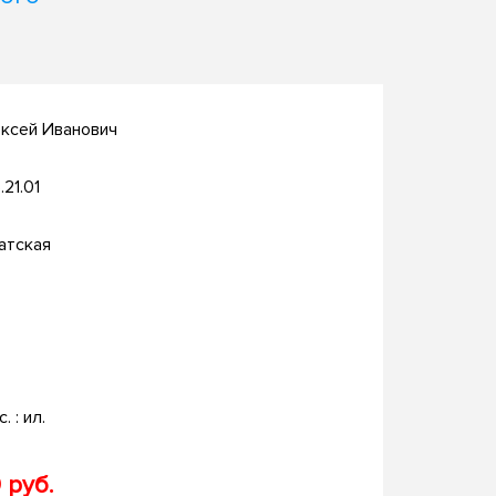
ксей Иванович
.21.01
атская
. : ил.
 руб.