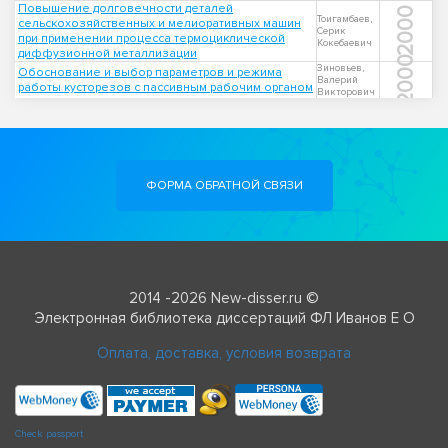
Повышение долговечности деталей
2000
Тоигамбаев,
сельскохозяйственных и мелиоративных машин
Серик
при применении процесса термоциклической
Кокебаевич
диффузионной металлизации
2000
Зиновьев,
Обоснование и выбор параметров и режима
Валерий
работы кусторезов с пассивным рабочим органом
Викторович
ФОРМА ОБРАТНОЙ СВЯЗИ
2014 -2026 New-disser.ru ©
Электронная библиотека диссертаций ФЛ Иванов Е О
Оплата, доставка, условия возврата
Check passport