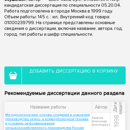
кандидатская диссертация по специальности 05.20.04.
Работа подготовлена в городе Москва в 1999 году.
Объем работы: 145 с. : ил.. Внутренний код товара:
01000239799. На странице представлены основные
сведения о диссертации, включая название, автора, год,
город, тип работы и шифр специальности.
ДОБАВИТЬ ДИССЕРТАЦИЮ В КОРЗИНУ
Рекомендуемые диссертации данного раздела
ы
Д
а
т
а
з
а
щ
и
т
Название работы
Автор
Методологические основы создания и освоения
1998
Баранов,
производства зерно- и кормоуборочной техники
Александр
в условиях реформирования
Анатольевич
сельскохозяйственного производства России