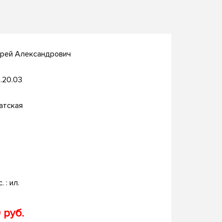
дрей Александрович
.20.03
атская
. : ил.
 руб.