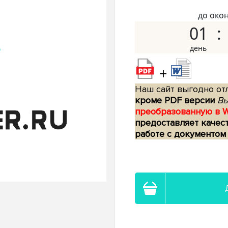
до око
01
+
Наш сайт выгодно отл
кроме PDF версии
Вы
преобразованную в 
предоставляет качес
работе с документом