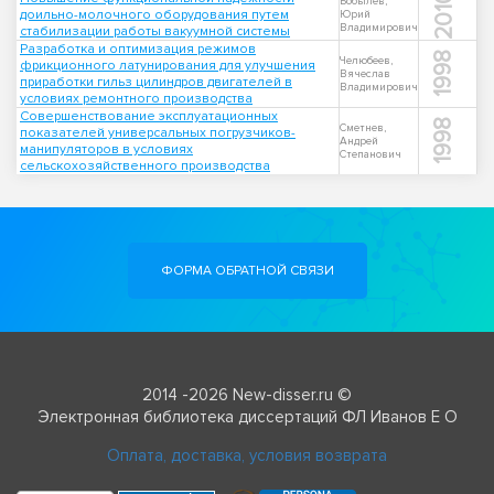
2010
Бобылев,
доильно-молочного оборудования путем
Юрий
Владимирович
стабилизации работы вакуумной системы
Разработка и оптимизация режимов
1998
Челюбеев,
фрикционного латунирования для улучшения
Вячеслав
приработки гильз цилиндров двигателей в
Владимирович
условиях ремонтного производства
Совершенствование эксплуатационных
1998
Сметнев,
показателей универсальных погрузчиков-
Андрей
манипуляторов в условиях
Степанович
сельскохозяйственного производства
ФОРМА ОБРАТНОЙ СВЯЗИ
2014 -2026 New-disser.ru ©
Электронная библиотека диссертаций ФЛ Иванов Е О
Оплата, доставка, условия возврата