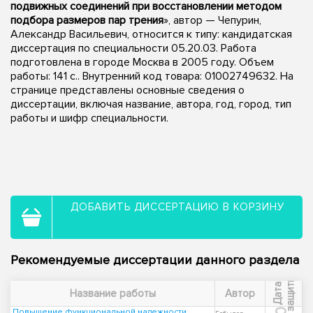
подвижных соединений при восстановлении методом
подбора размеров пар трения
», автор — Чепурин,
Александр Васильевич, относится к типу: кандидатская
диссертация по специальности 05.20.03. Работа
подготовлена в городе Москва в 2005 году. Объем
работы: 141 с.. Внутренний код товара: 01002749632. На
странице представлены основные сведения о
диссертации, включая название, автора, год, город, тип
работы и шифр специальности.
ДОБАВИТЬ ДИССЕРТАЦИЮ В КОРЗИНУ
Рекомендуемые диссертации данного раздела
ы
Д
а
т
а
з
а
щ
и
т
Название работы
Автор
Повышение функциональной надежности