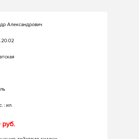
ндр Александрович
.20.02
атская
ль
. : ил.
 руб.