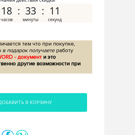
нчания действия скидки
18
33
10
ичается тем что при покупке,
 в подарок получаете
работу
WORD - документ
и это
твенно другие возможности при
ДОБАВИТЬ В КОРЗИНУ