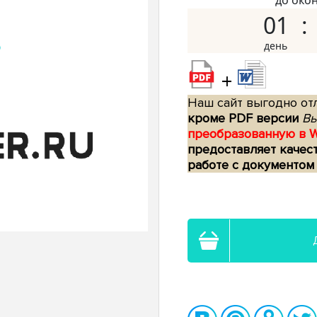
до око
01
+
Наш сайт выгодно отл
кроме PDF версии
Вы
преобразованную в 
предоставляет качес
работе с документом