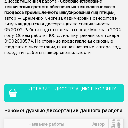
Диссертационная работа «
Совершенствование
технических средств обеспечения технологического
процесса промышленного инкубирования яиц птицы
»,
автор — Еременко, Сергей Владимирович, относится к
типу: кандидатская диссертация по специальности
05.20.02. Работа подготовлена в городе Москва в 2004
году. Объем работы: 105 с. : ил.. Внутренний код товара:
01002638574. На странице представлены основные
сведения о диссертации, включая название, автора, год,
город, тип работы и шифр специальности.
ДОБАВИТЬ ДИССЕРТАЦИЮ В КОРЗИНУ
Рекомендуемые диссертации данного раздела
ы
Д
а
т
а
з
а
щ
и
т
Название работы
Автор