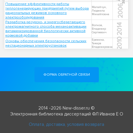
Повышение эффективности работы
2006
Малайчук,
теплогенерирующих предприятий путем выбора
Людмила
рациональных режимов основного
Михайловна
электрооборудования
Разработка ресурсно- и энергосберегающего
2014
Волков,
электромагнитного способа механоактивации
Владимир
витаминизированной биологически активной
Сергеевич
кормовой добавки
2010
Еремина,
Основы обеспечения безопасности сельских
Тамара
нестационарных электроустановок
Владимировна
ФОРМА ОБРАТНОЙ СВЯЗИ
2014 -2026 New-disser.ru ©
Электронная библиотека диссертаций ФЛ Иванов Е О
Оплата, доставка, условия возврата