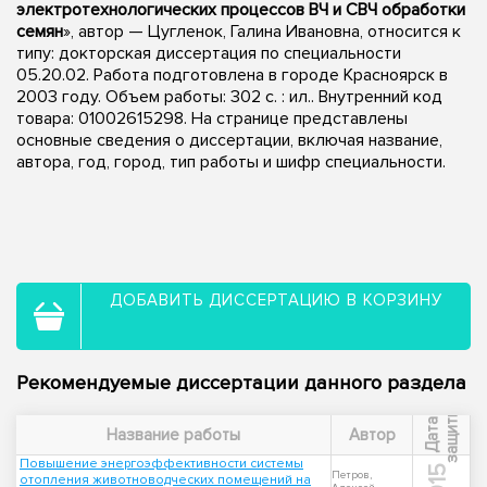
электротехнологических процессов ВЧ и СВЧ обработки
семян
», автор — Цугленок, Галина Ивановна, относится к
типу: докторская диссертация по специальности
05.20.02. Работа подготовлена в городе Красноярск в
2003 году. Объем работы: 302 с. : ил.. Внутренний код
товара: 01002615298. На странице представлены
основные сведения о диссертации, включая название,
автора, год, город, тип работы и шифр специальности.
ДОБАВИТЬ ДИССЕРТАЦИЮ В КОРЗИНУ
Рекомендуемые диссертации данного раздела
ы
Д
а
т
а
з
а
щ
и
т
Название работы
Автор
Повышение энергоэффективности системы
Петров,
отопления животноводческих помещений на