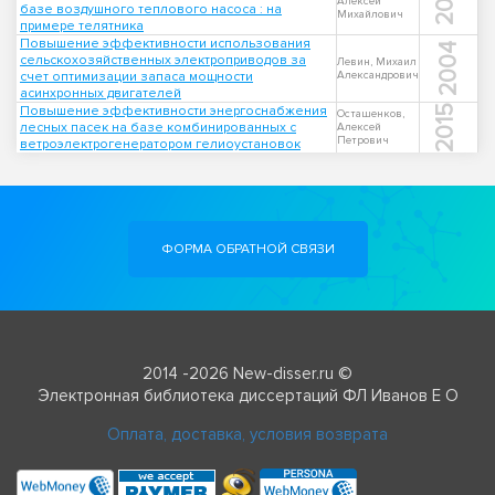
2015
Алексей
базе воздушного теплового насоса : на
Михайлович
примере телятника
Повышение эффективности использования
2004
сельскохозяйственных электроприводов за
Левин, Михаил
счет оптимизации запаса мощности
Александрович
асинхронных двигателей
Повышение эффективности энергоснабжения
2015
Осташенков,
лесных пасек на базе комбинированных с
Алексей
Петрович
ветроэлектрогенератором гелиоустановок
ФОРМА ОБРАТНОЙ СВЯЗИ
2014 -2026 New-disser.ru ©
Электронная библиотека диссертаций ФЛ Иванов Е О
Оплата, доставка, условия возврата