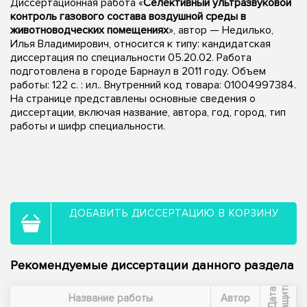
Диссертационная работа «
Селективный ультразвуковой
контроль газового состава воздушной среды в
животноводческих помещениях
», автор — Недилько,
Илья Владимирович, относится к типу: кандидатская
диссертация по специальности 05.20.02. Работа
подготовлена в городе Барнаул в 2011 году. Объем
работы: 122 с. : ил.. Внутренний код товара: 01004997384.
На странице представлены основные сведения о
диссертации, включая название, автора, год, город, тип
работы и шифр специальности.
ДОБАВИТЬ ДИССЕРТАЦИЮ В КОРЗИНУ
Рекомендуемые диссертации данного раздела
ы
Д
а
т
а
з
а
щ
и
т
Название работы
Автор