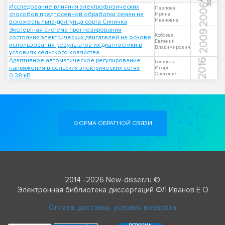
2006
Исследование влияния электрофизических
Павлова,
способов предпосевной обработки семян на
Ирина
Ивановна
всхожесть льна-долгунца сорта Синичка
Экспертная система прогнозирования
2009
Кобозев,
состояния электрических двигателей на основе
Евгений
использования результатов их диагностики в
Владимирович
условиях сельского хозяйства
Адаптивное автоматическое регулирование
2016
Голиков,
напряжения в сельских электрических сетях
Игорь
Олегович
0,38 кВ
ФОРМА ОБРАТНОЙ СВЯЗИ
2014 -2026 New-disser.ru ©
Электронная библиотека диссертаций ФЛ Иванов Е О
Оплата, доставка, условия возврата