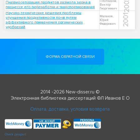
2007
Плотников,
Пневмосепарация продуктов размола зерна в
Виктор
процессе его переработки и транспортирования
Георгиевич
Научно-технические решения проблемы
2001
Малаков,
улучшения продуктивности почв путем
Юрий
эффективного применения органических
Федорович
удобрений
ФОРМА ОБРАТНОЙ СВЯЗИ
2014 -2026 New-disser.ru ©
Электронная библиотека диссертаций ФЛ Иванов Е О
Оплата, доставка, условия возврата
Check passport