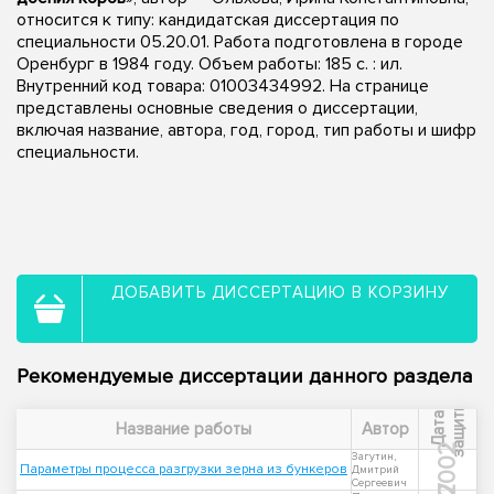
относится к типу: кандидатская диссертация по
специальности 05.20.01. Работа подготовлена в городе
Оренбург в 1984 году. Объем работы: 185 c. : ил.
Внутренний код товара: 01003434992. На странице
представлены основные сведения о диссертации,
включая название, автора, год, город, тип работы и шифр
специальности.
ДОБАВИТЬ ДИССЕРТАЦИЮ В КОРЗИНУ
Рекомендуемые диссертации данного раздела
ы
Д
а
т
а
з
а
щ
и
т
Название работы
Автор
2002
Загутин,
Параметры процесса разгрузки зерна из бункеров
Дмитрий
Сергеевич