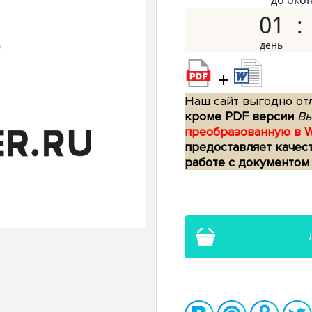
до око
01
+
Наш сайт выгодно отл
кроме PDF версии
Вы
преобразованную в 
предоставляет качес
работе с документом