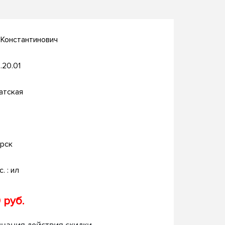
 Константинович
.20.01
атская
рск
с. : ил
 руб.