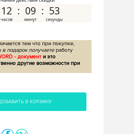
нчания действия скидки
12
09
52
ичается тем что при покупке,
 в подарок получаете
работу
WORD - документ
и это
твенно другие возможности при
ДОБАВИТЬ В КОРЗИНУ