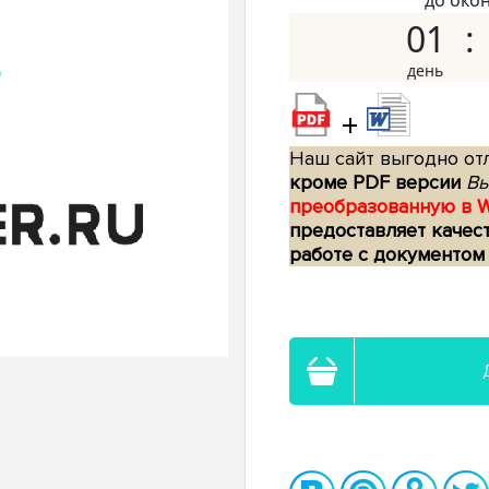
до око
01
+
Наш сайт выгодно отл
кроме PDF версии
Вы
преобразованную в 
предоставляет качес
работе с документом