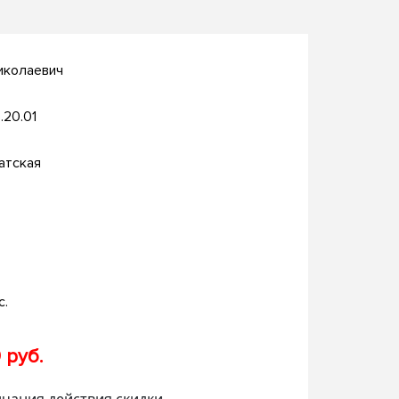
иколаевич
.20.01
атская
с.
 руб.