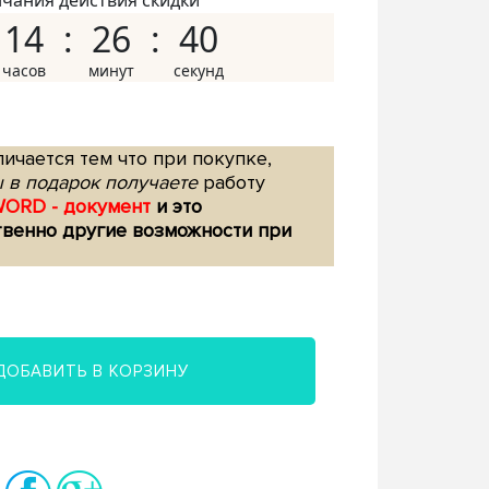
нчания действия скидки
14
26
39
ичается тем что при покупке,
 в подарок получаете
работу
WORD - документ
и это
твенно другие возможности при
ДОБАВИТЬ В КОРЗИНУ