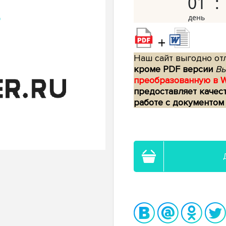
01
+
Наш сайт выгодно отл
кроме PDF версии
Вы
преобразованную в 
предоставляет качес
работе с документом