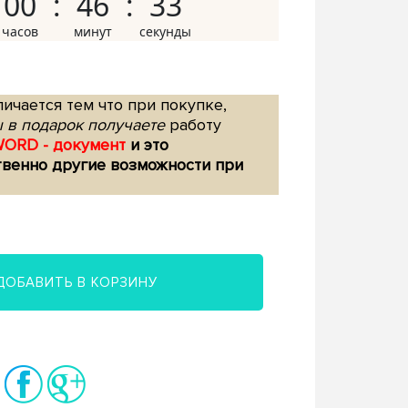
00
46
32
ичается тем что при покупке,
 в подарок получаете
работу
WORD - документ
и это
твенно другие возможности при
ДОБАВИТЬ В КОРЗИНУ