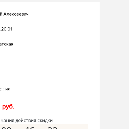
й Алексеевич
.20.01
атская
. : ил
 руб.
нчания действия скидки