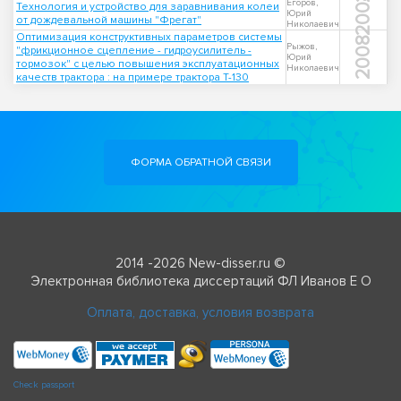
2004
Егоров,
Технология и устройство для заравнивания колеи
Юрий
от дождевальной машины "Фрегат"
Николаевич
Оптимизация конструктивных параметров системы
2008
Рыжов,
"фрикционное сцепление - гидроусилитель -
Юрий
тормозок" с целью повышения эксплуатационных
Николаевич
качеств трактора : на примере трактора Т-130
ФОРМА ОБРАТНОЙ СВЯЗИ
2014 -2026 New-disser.ru ©
Электронная библиотека диссертаций ФЛ Иванов Е О
Оплата, доставка, условия возврата
Check passport