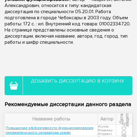
Александрович, относится к типу: кандидатская
диссертация по специальности 05.20.01. Работа
подготовлена в городе Чебоксары в 2003 году. Объем
работы: 172 с. : ил. Внутренний код товара: 01002334720.
На странице представлены основные сведения о
диссертации, включая название, автора, год, город, тип
работы и шифр специальности.
ДОБАВИТЬ ДИССЕРТАЦИЮ В КОРЗИНУ
Рекомендуемые диссертации данного раздела
ы
Д
а
т
а
з
а
щ
и
т
Название работы
Автор
2004
Исупов,
Повышение эффективности функционирования
Владимир
пневматического сепаратора семян
Игоревич