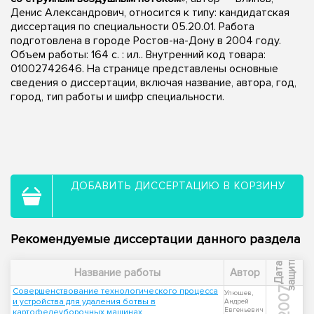
Денис Александрович, относится к типу: кандидатская
диссертация по специальности 05.20.01. Работа
подготовлена в городе Ростов-на-Дону в 2004 году.
Объем работы: 164 с. : ил.. Внутренний код товара:
01002742646. На странице представлены основные
сведения о диссертации, включая название, автора, год,
город, тип работы и шифр специальности.
ДОБАВИТЬ ДИССЕРТАЦИЮ В КОРЗИНУ
Рекомендуемые диссертации данного раздела
ы
Д
а
т
а
з
а
щ
и
т
Название работы
Автор
2007
Совершенствование технологического процесса
Улюшев,
и устройства для удаления ботвы в
Андрей
Евгеньевич
картофелеуборочных машинах