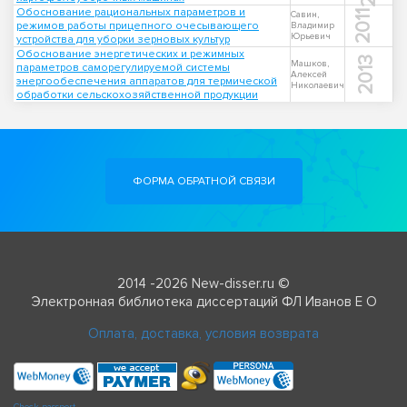
Обоснование рациональных параметров и
2011
Савин,
режимов работы прицепного очесывающего
Владимир
Юрьевич
устройства для уборки зерновых культур
Обоснование энергетических и режимных
2013
Машков,
параметров саморегулируемой системы
Алексей
энергообеспечения аппаратов для термической
Николаевич
обработки сельскохозяйственной продукции
ФОРМА ОБРАТНОЙ СВЯЗИ
2014 -2026 New-disser.ru ©
Электронная библиотека диссертаций ФЛ Иванов Е О
Оплата, доставка, условия возврата