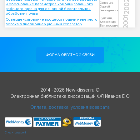
2002
Соловьев,
и обоснование параметров комбинированного
Сергей
рабочего органа для основной безотвальной
Геннадьевич
обработки почвы
2001
Чупахин,
Совершенствование процесса подачи невеяного
Александр
вороха в пневмоинерционный сепаратор
Викторович
ФОРМА ОБРАТНОЙ СВЯЗИ
2014 -2026 New-disser.ru ©
Электронная библиотека диссертаций ФЛ Иванов Е О
Оплата, доставка, условия возврата
Check passport