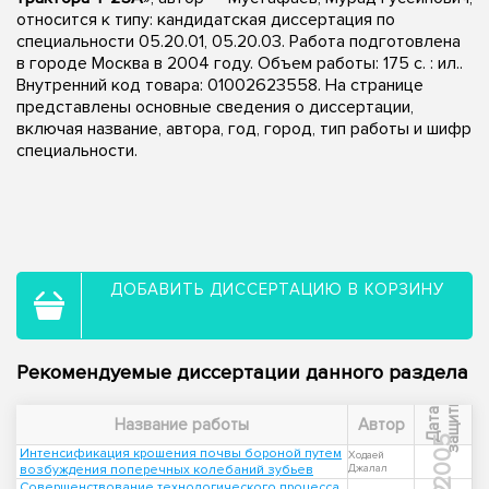
относится к типу: кандидатская диссертация по
специальности 05.20.01, 05.20.03. Работа подготовлена
в городе Москва в 2004 году. Объем работы: 175 с. : ил..
Внутренний код товара: 01002623558. На странице
представлены основные сведения о диссертации,
включая название, автора, год, город, тип работы и шифр
специальности.
ДОБАВИТЬ ДИССЕРТАЦИЮ В КОРЗИНУ
Рекомендуемые диссертации данного раздела
ы
Д
а
т
а
з
а
щ
и
т
Название работы
Автор
2005
Интенсификация крошения почвы бороной путем
Ходаей
возбуждения поперечных колебаний зубьев
Джалал
Совершенствование технологического процесса