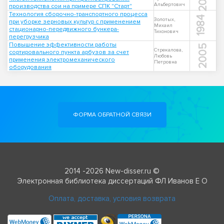
Альбертович
производства сои на примере СПК "Старт"
Технология сборочно-транспортного процесса
1984
Золотых,
при уборке зерновых культур с применением
Михаил
стационарно-передвижного бункера-
Тихонович
перегрузчика
Повышение эффективности работы
2005
Стрекалова,
сортировального пункта арбузов за счет
Любовь
применения электромеханического
Петровна
оборудования
ФОРМА ОБРАТНОЙ СВЯЗИ
2014 -2026 New-disser.ru ©
Электронная библиотека диссертаций ФЛ Иванов Е О
Оплата, доставка, условия возврата