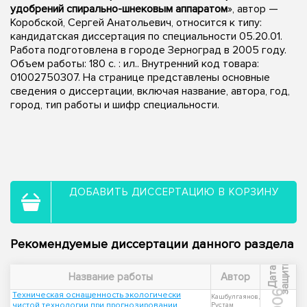
удобрений спирально-шнековым аппаратом
», автор —
Коробской, Сергей Анатольевич, относится к типу:
кандидатская диссертация по специальности 05.20.01.
Работа подготовлена в городе Зерноград в 2005 году.
Объем работы: 180 с. : ил.. Внутренний код товара:
01002750307. На странице представлены основные
сведения о диссертации, включая название, автора, год,
город, тип работы и шифр специальности.
ДОБАВИТЬ ДИССЕРТАЦИЮ В КОРЗИНУ
Рекомендуемые диссертации данного раздела
ы
Д
а
т
а
з
а
щ
и
т
Название работы
Автор
2006
Техническая оснащенность экологически
Кашбулгаянов,
чистой технологии при прогнозировании
Рустам