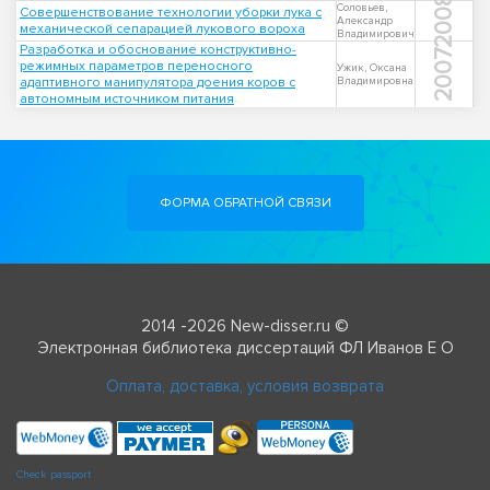
2008
Соловьев,
Совершенствование технологии уборки лука с
Александр
механической сепарацией лукового вороха
Владимирович
Разработка и обоснование конструктивно-
2007
режимных параметров переносного
Ужик, Оксана
адаптивного манипулятора доения коров с
Владимировна
автономным источником питания
ФОРМА ОБРАТНОЙ СВЯЗИ
2014 -2026 New-disser.ru ©
Электронная библиотека диссертаций ФЛ Иванов Е О
Оплата, доставка, условия возврата
Check passport