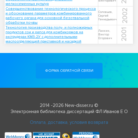
Викторович
мелкосеменных культур
Совершенствование технологического процесса
2002
Соловьев,
и обоснование параметров комбинированного
Сергей
рабочего органа для основной безотвальной
Геннадьевич
обработки почвы
Технология производства полу- и полножирных
2001
Ланкин,
продуктов сои и рапса для комбикормов на
Виктор
экструдерах КМЗ-2У с дополнительными
Егорович
маслоотделяющей приставкой и насадкой
ФОРМА ОБРАТНОЙ СВЯЗИ
2014 -2026 New-disser.ru ©
Электронная библиотека диссертаций ФЛ Иванов Е О
Оплата, доставка, условия возврата