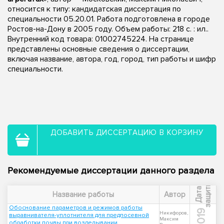
относится к типу: кандидатская диссертация по
специальности 05.20.01. Работа подготовлена в городе
Ростов-на-Дону в 2005 году. Объем работы: 218 с. : ил..
Внутренний код товара: 01002745224. На странице
представлены основные сведения о диссертации,
включая название, автора, год, город, тип работы и шифр
специальности.
ДОБАВИТЬ ДИССЕРТАЦИЮ В КОРЗИНУ
Рекомендуемые диссертации данного раздела
ы
Д
а
т
а
з
а
щ
и
т
Название работы
Автор
Обоснование параметров и режимов работы
2019
Никифоров,
выравнивателя-уплотнителя для предпосевной
Максим
обработки почвы при возделывании