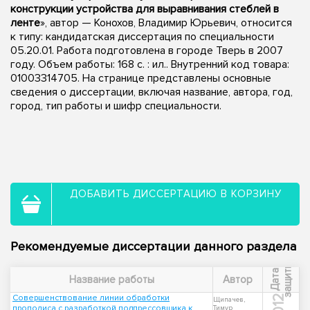
конструкции устройства для выравнивания стеблей в
ленте
», автор — Конохов, Владимир Юрьевич, относится
к типу: кандидатская диссертация по специальности
05.20.01. Работа подготовлена в городе Тверь в 2007
году. Объем работы: 168 с. : ил.. Внутренний код товара:
01003314705. На странице представлены основные
сведения о диссертации, включая название, автора, год,
город, тип работы и шифр специальности.
ДОБАВИТЬ ДИССЕРТАЦИЮ В КОРЗИНУ
Рекомендуемые диссертации данного раздела
ы
Д
а
т
а
з
а
щ
и
т
Название работы
Автор
Совершенствование линии обработки
2012
Щипачев,
прополиса с разработкой подпрессовщика к
Тимур