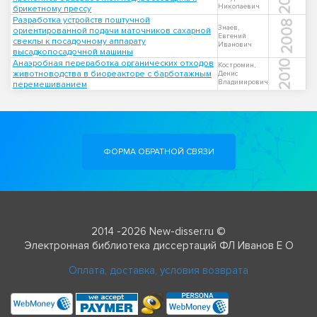
Николаевич
брикетному прессу
Разработка устройств поштучной
2008
Знаев,
ориентированной подачи маточников сахарной
Евгений
свеклы к посадочному аппарату
Иванович
высадкопосадочной машины
Анаэробная переработка органических отходов
2010
Костромин,
животноводства в биореакторе с барботажным
Денис
Владимирович
перемешиванием
ФОРМА ОБРАТНОЙ СВЯЗИ
2014 -2026 New-disser.ru ©
Электронная библиотека диссертаций ФЛ Иванов Е О
Оплата, доставка, условия возврата