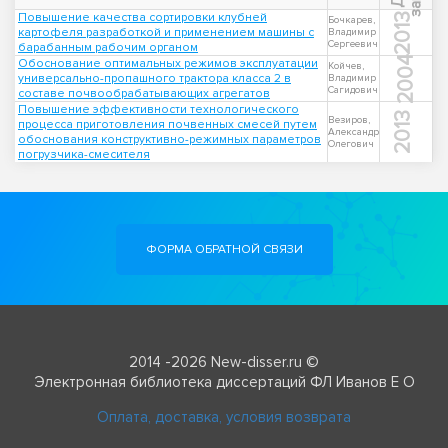
Повышение качества сортировки клубней
2013
Бочкарев,
картофеля разработкой и применением машины с
Владимир
Сергеевич
барабанным рабочим органом
2004
Обоснование оптимальных режимов эксплуатации
Койчев,
универсально-пропашного трактора класса 2 в
Владимир
Сагидович
составе почвообрабатывающих агрегатов
Повышение эффективности технологического
2013
Везиров,
процесса приготовления почвенных смесей путем
Александр
обоснования конструктивно-режимных параметров
Олегович
погрузчика-смесителя
ФОРМА ОБРАТНОЙ СВЯЗИ
2014 -2026 New-disser.ru ©
Электронная библиотека диссертаций ФЛ Иванов Е О
Оплата, доставка, условия возврата