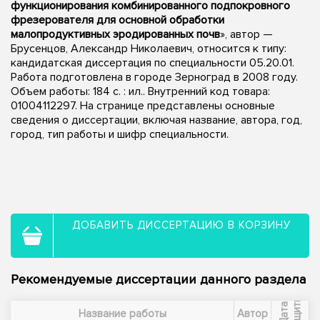
функционирования комбинированного подпокровного
фрезерователя для основной обработки
малопродуктивных эродированных почв
», автор —
Брусенцов, Александр Николаевич, относится к типу:
кандидатская диссертация по специальности 05.20.01.
Работа подготовлена в городе Зерноград в 2008 году.
Объем работы: 184 с. : ил.. Внутренний код товара:
01004112297. На странице представлены основные
сведения о диссертации, включая название, автора, год,
город, тип работы и шифр специальности.
ДОБАВИТЬ ДИССЕРТАЦИЮ В КОРЗИНУ
Рекомендуемые диссертации данного раздела
ы
Д
а
т
а
з
а
щ
и
т
Название работы
Автор