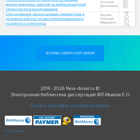
1984
Николай
мелкосеменных смесей на виброрешетной
Васильевич
семеочистительной машине
2004
Обоснование рациональных параметров и
Карпов,
режимов работы почвообрабатывающего
Николай
Федорович
посевного комплекса
ФОРМА ОБРАТНОЙ СВЯЗИ
2014 -2026 New-disser.ru ©
Электронная библиотека диссертаций ФЛ Иванов Е О
Оплата, доставка, условия возврата
Check passport