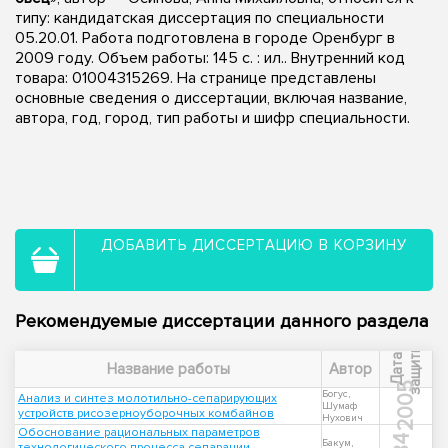
типу: кандидатская диссертация по специальности
05.20.01. Работа подготовлена в городе Оренбург в
2009 году. Объем работы: 145 с. : ил.. Внутренний код
товара: 01004315269. На странице представлены
основные сведения о диссертации, включая название,
автора, год, город, тип работы и шифр специальности.
ДОБАВИТЬ ДИССЕРТАЦИЮ В КОРЗИНУ
Рекомендуемые диссертации данного раздела
ы
Д
а
т
а
з
а
щ
и
т
Название работы
Автор
2005
Богус,
Анализ и синтез молотильно-сепарирующих
Шумаф
устройств рисозерноуборочных комбайнов
Нухович
Обоснование рациональных параметров
Бакум,
технологического процесса сепарации