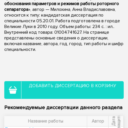
обоснования параметров и режимов работы роторного
сепаратора
», автор — Милохина, Анна Владиславовна,
относится к типу: кандидатская диссертация по
специальности 05.20.01. Работа подготовлена в городе
Великие Луки в 2010 году. Объем работы: 234 с. : ил..
Внутренний код товара: 01004741627. На странице
представлены основные сведения о диссертации,
включая название, автора, год, город, тип работы и шифр
специальности.
ДОБАВИТЬ ДИССЕРТАЦИЮ В КОРЗИНУ
Рекомендуемые диссертации данного раздела
ы
Д
а
т
а
з
а
щ
и
т
Название работы
Автор