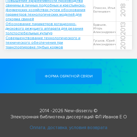
Повышение эффективности производства
свинины в личных подсобных и крестьянско-
2018
Плаксин, Илья
фермерских хозяйствах путем обоснования
Евгеньевич
параметров технологических модулей для
откорма свиней
Обоснование параметров ротационно-
2013
Будашов,
дискового режущего аппарата для резания
Игорь
Александрович
толстостебельных культур
Совершенствование технологического и
2010
Гуськов, Юрий
технического обеспечения при
Александрович
транспортировке грубых кормов
ФОРМА ОБРАТНОЙ СВЯЗИ
2014 -2026 New-disser.ru ©
Электронная библиотека диссертаций ФЛ Иванов Е О
Оплата, доставка, условия возврата