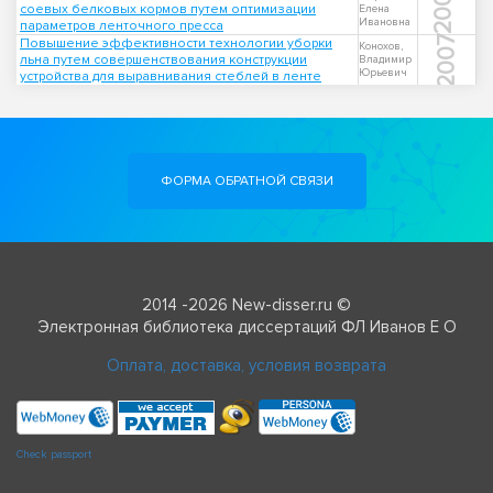
2001
соевых белковых кормов путем оптимизации
Елена
Ивановна
параметров ленточного пресса
2007
Повышение эффективности технологии уборки
Конохов,
льна путем совершенствования конструкции
Владимир
Юрьевич
устройства для выравнивания стеблей в ленте
ФОРМА ОБРАТНОЙ СВЯЗИ
2014 -2026 New-disser.ru ©
Электронная библиотека диссертаций ФЛ Иванов Е О
Оплата, доставка, условия возврата
Check passport