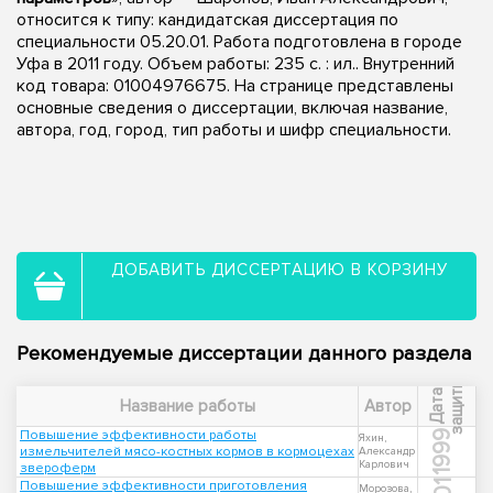
относится к типу: кандидатская диссертация по
специальности 05.20.01. Работа подготовлена в городе
Уфа в 2011 году. Объем работы: 235 с. : ил.. Внутренний
код товара: 01004976675. На странице представлены
основные сведения о диссертации, включая название,
автора, год, город, тип работы и шифр специальности.
ДОБАВИТЬ ДИССЕРТАЦИЮ В КОРЗИНУ
Рекомендуемые диссертации данного раздела
ы
Д
а
т
а
з
а
щ
и
т
Название работы
Автор
Повышение эффективности работы
1999
Яхин,
измельчителей мясо-костных кормов в кормоцехах
Александр
Карлович
звероферм
Повышение эффективности приготовления
Морозова,