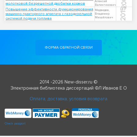
2000
Алексей
молотковой безрешетной дробилки кормов
Валентинович
Повышение эффективности функционирования
2015
Медведев,
машинно-тракторного агрегата с газодизельной
Владимир
Михайлович
системой подачи топлива
ФОРМА ОБРАТНОЙ СВЯЗИ
2014 -2026 New-disser.ru ©
Электронная библиотека диссертаций ФЛ Иванов Е О
Оплата, доставка, условия возврата
Check passport