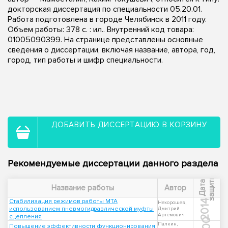
докторская диссертация по специальности 05.20.01.
Работа подготовлена в городе Челябинск в 2011 году.
Объем работы: 378 с. : ил.. Внутренний код товара:
01005090399. На странице представлены основные
сведения о диссертации, включая название, автора, год,
город, тип работы и шифр специальности.
ДОБАВИТЬ ДИССЕРТАЦИЮ В КОРЗИНУ
Рекомендуемые диссертации данного раздела
ы
Д
а
т
а
з
а
щ
и
т
Название работы
Автор
Стабилизация режимов работы МТА
2014
Нехорошев,
использованием пневмогидравлической муфты
Дмитрий
Артёмович
сцепления
Палкин,
Повышение эффективности функционирования