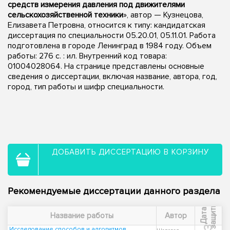
средств измерения давления под движителями
сельскохозяйственной техники
», автор — Кузнецова,
Елизавета Петровна, относится к типу: кандидатская
диссертация по специальности 05.20.01, 05.11.01. Работа
подготовлена в городе Ленинград в 1984 году. Объем
работы: 276 c. : ил. Внутренний код товара:
01004028064. На странице представлены основные
сведения о диссертации, включая название, автора, год,
город, тип работы и шифр специальности.
ДОБАВИТЬ ДИССЕРТАЦИЮ В КОРЗИНУ
Рекомендуемые диссертации данного раздела
ы
Д
а
т
а
з
а
щ
и
т
Название работы
Автор
Исследование способов и алгоритмов