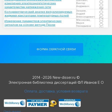
2003
Шаповал,
измерения электроэнергетических
Виктор
Андреевич
характеристик напряжения сети
2004
Захаров,
Колориметрический анализ визуализируемых
Андрей
жидкими кристаллами температурных полей
Александрович
2007
Мясникова,
Измерение параметров электрических
Мария
сигналов на основе метода Прони
Геннадьевна
ФОРМА ОБРАТНОЙ СВЯЗИ
2014 -2026 New-disser.ru ©
Электронная библиотека диссертаций ФЛ Иванов Е О
Оплата, доставка, условия возврата
Check passport