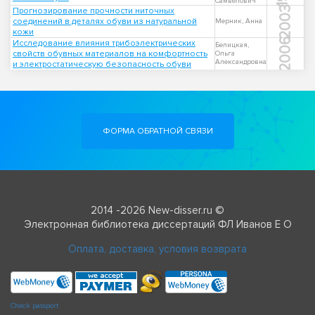
Самвелович
2003
Прогнозирование прочности ниточных
соединений в деталях обуви из натуральной
Мерник, Анна
кожи
2006
Исследование влияния трибоэлектрических
Белицкая,
свойств обувных материалов на комфортность
Ольга
Александровна
и электростатическую безопасность обуви
ФОРМА ОБРАТНОЙ СВЯЗИ
2014 -2026 New-disser.ru ©
Электронная библиотека диссертаций ФЛ Иванов Е О
Оплата, доставка, условия возврата
Check passport