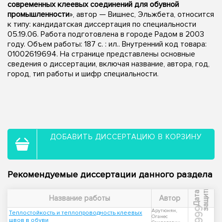
современных клеевых соединений для обувной
промышленности
», автор — Вишнес, Эльжбета, относится
к типу: кандидатская диссертация по специальности
05.19.06. Работа подготовлена в городе Радом в 2003
году. Объем работы: 187 с. : ил.. Внутренний код товара:
01002619694. На странице представлены основные
сведения о диссертации, включая название, автора, год,
город, тип работы и шифр специальности.
ДОБАВИТЬ ДИССЕРТАЦИЮ В КОРЗИНУ
Рекомендуемые диссертации данного раздела
ы
Д
а
т
а
з
а
щ
и
т
Название работы
Автор
1999
Арутюнян,
Теплостойкость и теплопроводность клеевых
Оганес
швов в обуви