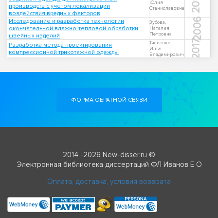
2013
Юлия
производств с учетом локализации
Станиславовна
воздействия вредных факторов
2006
Исследование и разработка технологии
Зубова,
окончательной влажно-тепловой обработки
Наталия
Петровна
швейных изделий
2017
Тисленко,
Разработка метода проектирования
Илья
компрессионной трикотажной одежды
Владимирович
ФОРМА ОБРАТНОЙ СВЯЗИ
2014 -2026 New-disser.ru ©
Электронная библиотека диссертаций ФЛ Иванов Е О
Оплата, доставка, условия возврата