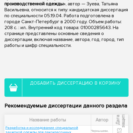
производственной одежды
», автор — Зуева, Татьяна
Васильевна, относится к типу: кандидатская диссертация
по специальности 05.19.04. Работа подготовлена в
городе Санкт-Петербург в 2000 году. Объем работы:
208 с. : ил.. Внутренний код товара: 01000285643. На
странице представлены основные сведения о
диссертации, включая название, автора, год, город, тип
работы и шифр специальности.
ДОБАВИТЬ ДИССЕРТАЦИЮ В КОРЗИНУ
Рекомендуемые диссертации данного раздела
ы
Д
а
т
а
з
а
щ
и
т
Название работы
Автор
Разработка и исследование специальной
Чернышева,
защитной одежды для лакокрасочных