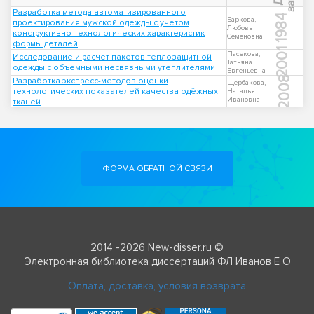
Разработка метода автоматизированного
1984
Баркова,
проектирования мужской одежды с учетом
Любовь
конструктивно-технологических характеристик
Семеновна
формы деталей
2001
Пасекова,
Исследование и расчет пакетов теплозащитной
Татьяна
одежды с объемными несвязными утеплителями
Евгеньевна
2008
Разработка экспресс-методов оценки
Щербакова,
технологических показателей качества одёжных
Наталья
Ивановна
тканей
ФОРМА ОБРАТНОЙ СВЯЗИ
2014 -2026 New-disser.ru ©
Электронная библиотека диссертаций ФЛ Иванов Е О
Оплата, доставка, условия возврата