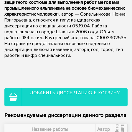
защитного костюма для выполнения работ методами
промышленного альпинизма на основе биомеханических
характеристик человека
», автор — Сопельникова, Нонна
Григорьевна, относится к типу: кандидатская
диссертация по специальности 05.19.04. Работа
подготовлена в городе Шахты в 2006 году. Объем
работы: 184 с. : ил.. Внутренний код товара: 01003302535.
На странице представлены основные сведения о
диссертации, включая название, автора, год, город, тип
работы и шифр специальности.
ДОБАВИТЬ ДИССЕРТАЦИЮ В КОРЗИНУ
Рекомендуемые диссертации данного раздела
ы
Д
а
т
а
з
а
щ
и
т
Название работы
Автор