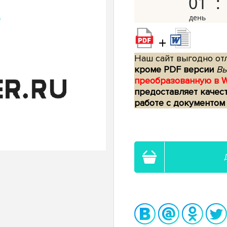
01
+
Наш сайт выгодно отл
кроме PDF версии
Вы
преобразованную в 
предоставляет качес
работе с документом