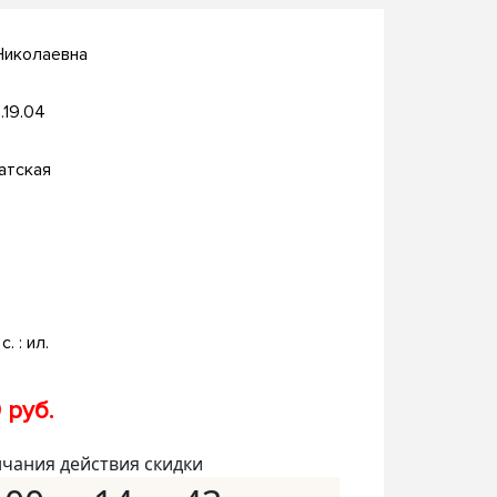
Николаевна
.19.04
атская
с. : ил.
 руб.
нчания действия скидки