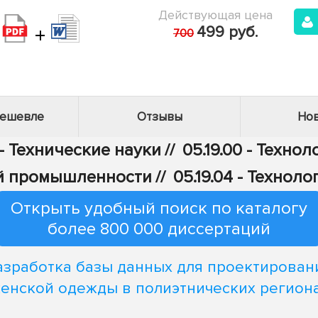
Действующая цена
+
499 руб.
700
дешевле
Отзывы
Нов
- Технические науки
//
05.19.00 - Техно
ой промышленности
//
05.19.04 - Техно
Открыть удобный поиск по каталогу
более 800 000 диссертаций
азработка базы данных для проектирован
енской одежды в полиэтнических регион