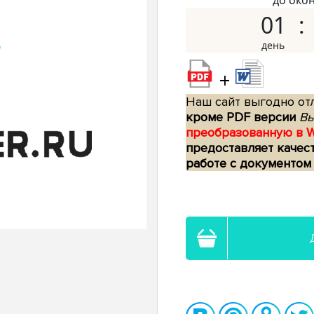
до око
01
+
Наш сайт выгодно отл
кроме PDF версии
Вы
преобразованную в 
предоставляет качес
работе с документом