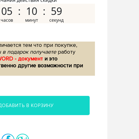
нчания действия скидки
05
10
58
ичается тем что при покупке,
 в подарок получаете
работу
WORD - документ
и это
твенно другие возможности при
ДОБАВИТЬ В КОРЗИНУ