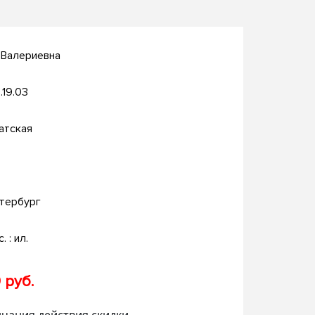
 Валериевна
.19.03
атская
тербург
. : ил.
 руб.