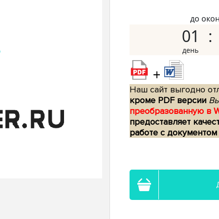
до око
01
+
Наш сайт выгодно отл
кроме PDF версии
Вы
преобразованную в 
предоставляет качес
работе с документом