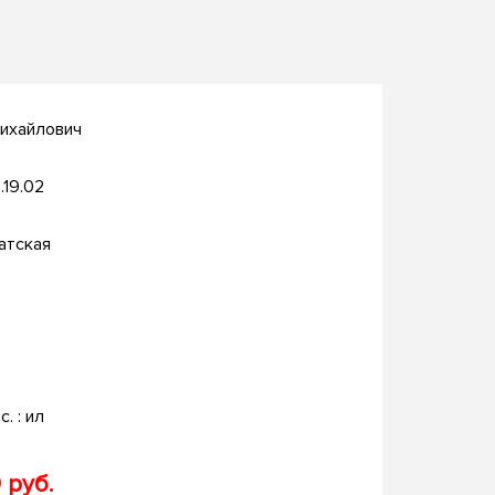
Михайлович
.19.02
атская
с. : ил
 руб.