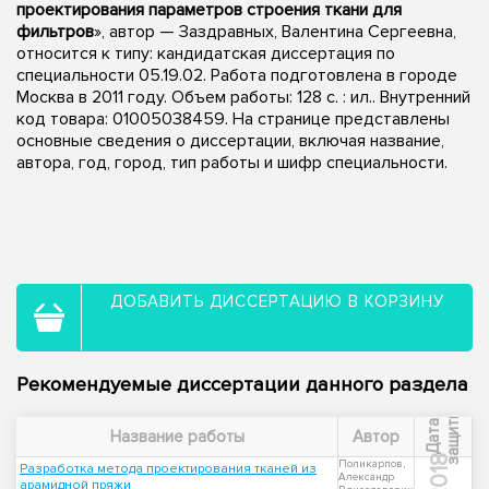
проектирования параметров строения ткани для
фильтров
», автор — Заздравных, Валентина Сергеевна,
относится к типу: кандидатская диссертация по
специальности 05.19.02. Работа подготовлена в городе
Москва в 2011 году. Объем работы: 128 с. : ил.. Внутренний
код товара: 01005038459. На странице представлены
основные сведения о диссертации, включая название,
автора, год, город, тип работы и шифр специальности.
ДОБАВИТЬ ДИССЕРТАЦИЮ В КОРЗИНУ
Рекомендуемые диссертации данного раздела
ы
Д
а
т
а
з
а
щ
и
т
Название работы
Автор
2018
Поликарпов,
Разработка метода проектирования тканей из
Александр
арамидной пряжи