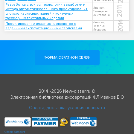
Вячеславович
Разработка структур, технологии выработки и
2011
Иванюк,
метода автоматизированного проектирования
Екатерина
слоисто-каркасных тканей и контурных
Викторовна
трехмерных текстильных изделий
2014
Кашина,
Проектирование вязаных георешеток с
Наталья
заданными эксплуатационными свойствами
Игоревна
ФОРМА ОБРАТНОЙ СВЯЗИ
2014 -2026 New-disser.ru ©
Электронная библиотека диссертаций ФЛ Иванов Е О
Оплата, доставка, условия возврата
Check passport