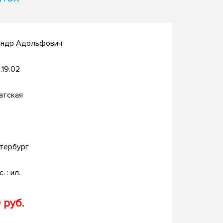
андр Адольфович
.19.02
атская
тербург
. : ил.
 руб.