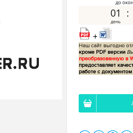
до око
01
+
Наш сайт выгодно отл
кроме PDF версии
Вы
преобразованную в 
предоставляет качес
работе с документом