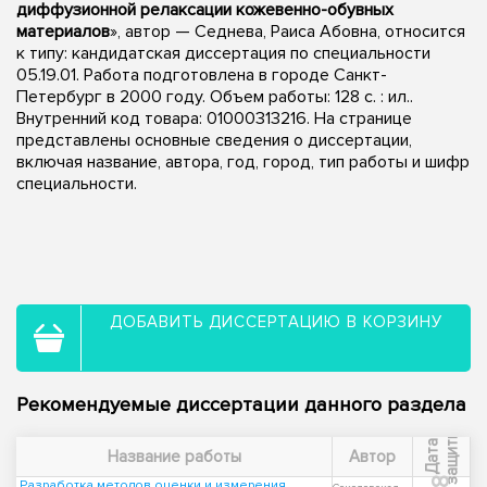
диффузионной релаксации кожевенно-обувных
материалов
», автор — Седнева, Раиса Абовна, относится
к типу: кандидатская диссертация по специальности
05.19.01. Работа подготовлена в городе Санкт-
Петербург в 2000 году. Объем работы: 128 с. : ил..
Внутренний код товара: 01000313216. На странице
представлены основные сведения о диссертации,
включая название, автора, год, город, тип работы и шифр
специальности.
ДОБАВИТЬ ДИССЕРТАЦИЮ В КОРЗИНУ
Рекомендуемые диссертации данного раздела
ы
Д
а
т
а
з
а
щ
и
т
Название работы
Автор
Разработка методов оценки и измерения