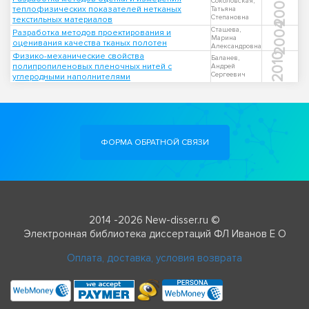
2008
Соколовская,
теплофизических показателей нетканых
Татьяна
Степановна
текстильных материалов
2004
Сташева,
Разработка методов проектирования и
Марина
оценивания качества тканых полотен
Александровна
Физико-механические свойства
2010
Баланев,
полипропиленовых пленочных нитей с
Андрей
Сергеевич
углеродными наполнителями
ФОРМА ОБРАТНОЙ СВЯЗИ
2014 -2026 New-disser.ru ©
Электронная библиотека диссертаций ФЛ Иванов Е О
Оплата, доставка, условия возврата