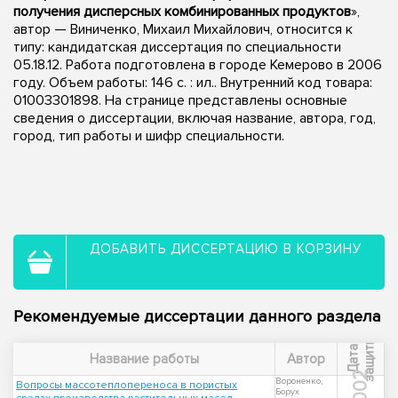
получения дисперсных комбинированных продуктов
»,
автор — Виниченко, Михаил Михайлович, относится к
типу: кандидатская диссертация по специальности
05.18.12. Работа подготовлена в городе Кемерово в 2006
году. Объем работы: 146 с. : ил.. Внутренний код товара:
01003301898. На странице представлены основные
сведения о диссертации, включая название, автора, год,
город, тип работы и шифр специальности.
ДОБАВИТЬ ДИССЕРТАЦИЮ В КОРЗИНУ
Рекомендуемые диссертации данного раздела
ы
Д
а
т
а
з
а
щ
и
т
Название работы
Автор
2002
Вороненко,
Вопросы массотеплопереноса в пористых
Борух