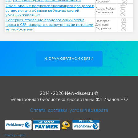
средах производства растительных масел
Авсеевич
Обоснование ресурсосберегающего процесса и
2011
Азаев, Роберт
установки для обвалки реберных костей
Азарьяевич
убойных животных
Совершенствование процесса сушки зерна
2018
Нестеров,
проса в СВЧ-аппарате с закрученными потоками
Дмитрий
Андреевич
теплоносителя
ФОРМА ОБРАТНОЙ СВЯЗИ
2014 -2026 New-disser.ru ©
Электронная библиотека диссертаций ФЛ Иванов Е О
Оплата, доставка, условия возврата
Check passport