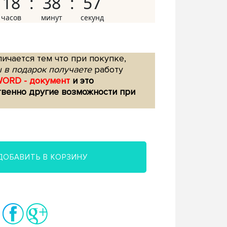
18
38
56
ичается тем что при покупке,
 в подарок получаете
работу
WORD - документ
и это
твенно другие возможности при
ДОБАВИТЬ В КОРЗИНУ