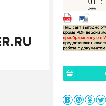
01
+
Наш сайт выгодно отл
кроме PDF версии
Вы
преобразованную в 
предоставляет качес
работе с документом