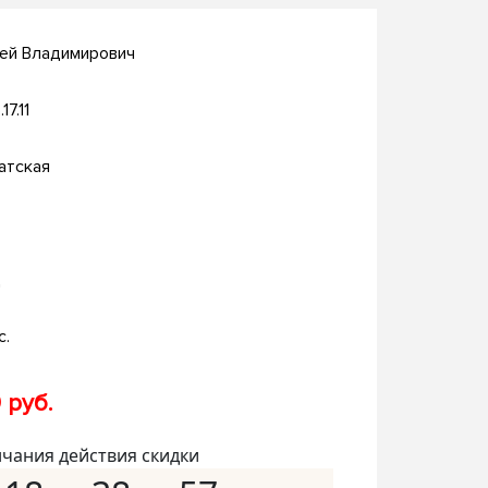
ей Владимирович
17.11
атская
д
с.
 руб.
нчания действия скидки