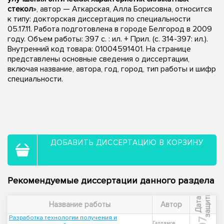
стекол
», автор — Аткарская, Алла Борисовна, относится
к типу: докторская диссертация по специальности
05.17.11. Работа подготовлена в городе Белгород в 2009
году. Объем работы: 397 с. : ил. + Прил. (с. 314-397: ил.).
Внутренний код товара: 01004591401. На странице
представлены основные сведения о диссертации,
включая название, автора, год, город, тип работы и шифр
специальности.
ДОБАВИТЬ ДИССЕРТАЦИЮ В КОРЗИНУ
Рекомендуемые диссертации данного раздела
ы
Д
а
т
а
з
а
щ
и
т
Название работы
Автор
Разработка технологии получения и
Галлямов,