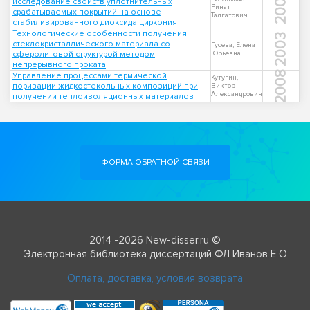
2007
исследование свойств уплотнительных
Ринат
срабатываемых покрытий на основе
Талгатович
стабилизированного диоксида циркония
Технологические особенности получения
2003
стеклокристаллического материала со
Гусева, Елена
сферолитовой структурой методом
Юрьевна
непрерывного проката
2008
Управление процессами термической
Кутугин,
поризации жидкостекольных композиций при
Виктор
Александрович
получении теплоизоляционных материалов
ФОРМА ОБРАТНОЙ СВЯЗИ
2014 -2026 New-disser.ru ©
Электронная библиотека диссертаций ФЛ Иванов Е О
Оплата, доставка, условия возврата