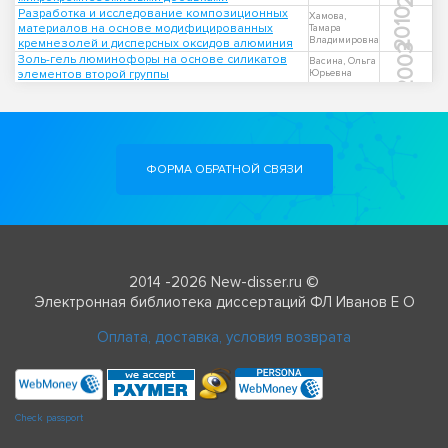
Разработка и исследование композиционных
2010
Хамова,
материалов на основе модифицированных
Тамара
Владимировна
кремнезолей и дисперсных оксидов алюминия
2003
Золь-гель люминофоры на основе силикатов
Васина, Ольга
элементов второй группы
Юрьевна
ФОРМА ОБРАТНОЙ СВЯЗИ
2014 -2026 New-disser.ru ©
Электронная библиотека диссертаций ФЛ Иванов Е О
Оплата, доставка, условия возврата
Check passport