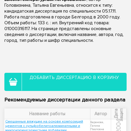
Головизнина, Татьяна Евгеньевна, относится к типу:
кандидатская диссертация по специальности 05.17.11.
Работа подготовлена в городе Белгород в 2000 году.
Объем работы: 133 с. : ил. Внутренний код товара:
01000316117. На странице представлены основные
сведения о диссертации, включая название, автора, год,
город, тип работы и шифр специальности.
ДОБАВИТЬ ДИССЕРТАЦИЮ В КОРЗИНУ
Рекомендуемые диссертации данного раздела
ы
Д
а
т
а
з
а
щ
и
т
Название работы
Автор
2004
Смешанные вяжущие на основе композиций
Баранова,
цементов с сульфобелитоалюминатными и
Галина
Павловна
микрокремнеземистыми добавками