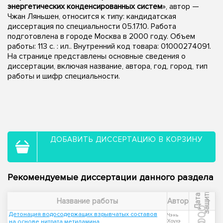
энергетических конденсированных систем
», автор —
Чжан Ляньшен, относится к типу: кандидатская
диссертация по специальности 05.17.10. Работа
подготовлена в городе Москва в 2000 году. Объем
работы: 113 с. : ил.. Внутренний код товара: 01000274091.
На странице представлены основные сведения о
диссертации, включая название, автора, год, город, тип
работы и шифр специальности.
ДОБАВИТЬ ДИССЕРТАЦИЮ В КОРЗИНУ
Рекомендуемые диссертации данного раздела
ы
Д
а
т
а
з
а
щ
и
т
Название работы
Автор
2000
Детонация водосодержащих взрывчатых составов
Чэнь
на основе нитрата метиламина
Хоухэ