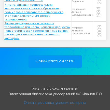
стока в акустическом поле
Вадимовна
Интенсификация процесса сушки
высоковлажных волокнообразующих
1984
Шаисламов,
полимеров в аппарате фонтанирующего
Алишер
Шабдурахманович
слоя с дополнительным вводом
теплоносителя
Расчет гидродинамики и сложного
2009
теплообмена при нестационарных процессах
Некрасов,
неизотермической свободной и смешанной
Анатолий
Константинович
конвекции в многофазных течениях с
частицами
ФОРМА ОБРАТНОЙ СВЯЗИ
2014 -2026 New-disser.ru ©
Электронная библиотека диссертаций ФЛ Иванов Е О
Оплата, доставка, условия возврата