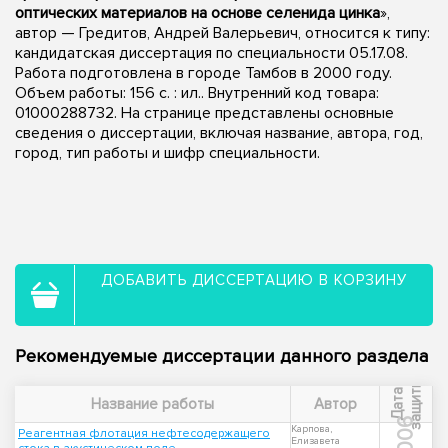
оптических материалов на основе селенида цинка
»,
автор — Гредитов, Андрей Валерьевич, относится к типу:
кандидатская диссертация по специальности 05.17.08.
Работа подготовлена в городе Тамбов в 2000 году.
Объем работы: 156 с. : ил.. Внутренний код товара:
01000288732. На странице представлены основные
сведения о диссертации, включая название, автора, год,
город, тип работы и шифр специальности.
ДОБАВИТЬ ДИССЕРТАЦИЮ В КОРЗИНУ
Рекомендуемые диссертации данного раздела
ы
Д
а
т
а
з
а
щ
и
т
Название работы
Автор
2006
Карпова,
Реагентная флотация нефтесодержащего
Елизавета