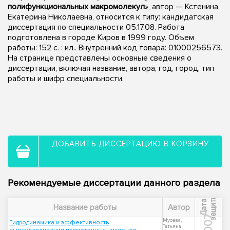
полифункциональных макромолекул
», автор — Кстенина,
Екатерина Николаевна, относится к типу: кандидатская
диссертация по специальности 05.17.08. Работа
подготовлена в городе Киров в 1999 году. Объем
работы: 152 с. : ил.. Внутренний код товара: 01000256573.
На странице представлены основные сведения о
диссертации, включая название, автора, год, город, тип
работы и шифр специальности.
ДОБАВИТЬ ДИССЕРТАЦИЮ В КОРЗИНУ
Рекомендуемые диссертации данного раздела
ы
Д
а
т
а
з
а
щ
и
т
Название работы
Автор
2007
Мусева,
Гидродинамика и эффективность
Татьяна