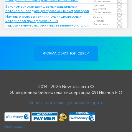
пылеулавливания прямоточных циклонов
Николаевна
2007
Гришин,
Закономерности двухфазных радиальных
Дмитрий
потоков в насадках центробежных экстракторов
Николаевич
2000
Научные основы техники сушки дисперсных
Сажин,
материалов при эффективных
Виктор
Борисович
гидродинамических режимах взвешенного слоя
ФОРМА ОБРАТНОЙ СВЯЗИ
2014 -2026 New-disser.ru ©
Электронная библиотека диссертаций ФЛ Иванов Е О
Оплата, доставка, условия возврата
Check passport