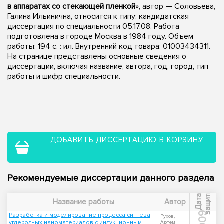
в аппаратах со стекающей пленкой
», автор — Соловьева,
Галина Ильинична, относится к типу: кандидатская
диссертация по специальности 05.17.08. Работа
подготовлена в городе Москва в 1984 году. Объем
работы: 194 c. : ил. Внутренний код товара: 01003434311.
На странице представлены основные сведения о
диссертации, включая название, автора, год, город, тип
работы и шифр специальности.
ДОБАВИТЬ ДИССЕРТАЦИЮ В КОРЗИНУ
Рекомендуемые диссертации данного раздела
ы
Д
а
т
а
з
а
щ
и
т
Название работы
Автор
2009
Разработка и моделирование процесса синтеза
Рухов,
углеродных наноматериалов с индукционным
Артем