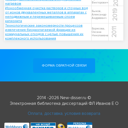
Викторович
нагревом
Ионообменная очистка растворов и сточных вод
2019
Быков,
от ионов двухвалентных металлов в аппаратах с
Александр
неподвижным и перемешиваемым слоем
Андреевич
катионита
Технологические закономерности процессов
2011
Борисова,
извлечения биоразлагаемой фракции из
Оксана
коммунальных отходов с целью повышения их
Николаевна
комплексного использования
ФОРМА ОБРАТНОЙ СВЯЗИ
2014 -2026 New-disser.ru ©
Электронная библиотека диссертаций ФЛ Иванов Е О
Оплата, доставка, условия возврата