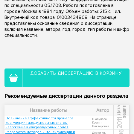
по специальности 05.17.08. Работа подготовлена в
городе Москва в 1984 году. Объем работы: 215 c. : ил.
Внутренний код товара: 01003434969. На странице
представлены основные сведения о диссертации,
включая название, автора, год, город, тип работы и шифр
специальности.
ДОБАВИТЬ ДИССЕРТАЦИЮ В КОРЗИНУ
Рекомендуемые диссертации данного раздела
ы
Д
а
т
а
з
а
щ
и
т
Название работы
Автор
Повышение эффективности процесса
2011
Шалунова,
коагуляции газодисперсных систем
Ксения
Викторовна
наложением ультразвуковых полей
Разработка методов интенсификации и
Дерюгин,