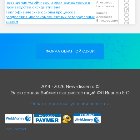
2006
повышения устойчивости реакторных узлов в
Александр
Васильевич
производстве оксида этилена
2005
Теплофизические основы процессов
Клинов,
разделения многокомпонентных гетерофазных
Александр
Вячеславович
систем
ФОРМА ОБРАТНОЙ СВЯЗИ
2014 -2026 New-disser.ru ©
Электронная библиотека диссертаций ФЛ Иванов Е О
Оплата, доставка, условия возврата
Check passport