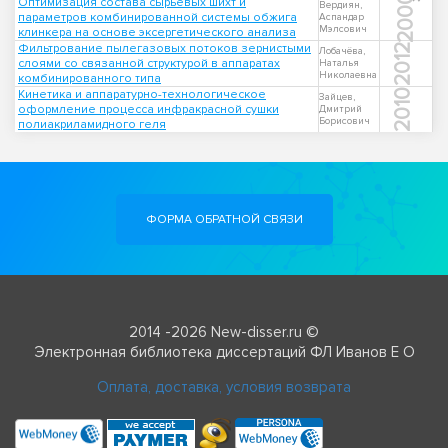
2000
Оптимизация состава сырьевых шихт и
Вердиян,
параметров комбинированной системы обжига
Аспандар
Мэлсович
клинкера на основе эксергетического анализа
Фильтрование пылегазовых потоков зернистыми
2012
Лобачёва,
слоями со связанной структурой в аппаратах
Наталья
Николаевна
комбинированного типа
Кинетика и аппаратурно-технологическое
2010
Зайцев,
оформление процесса инфракрасной сушки
Дмитрий
Борисович
полиакриламидного геля
ФОРМА ОБРАТНОЙ СВЯЗИ
2014 -2026 New-disser.ru ©
Электронная библиотека диссертаций ФЛ Иванов Е О
Оплата, доставка, условия возврата