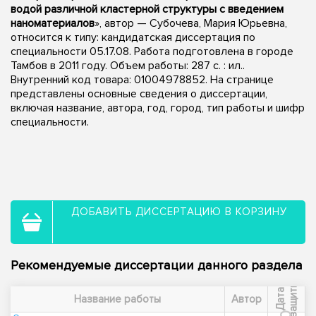
водой различной кластерной структуры с введением
наноматериалов
», автор — Субочева, Мария Юрьевна,
относится к типу: кандидатская диссертация по
специальности 05.17.08. Работа подготовлена в городе
Тамбов в 2011 году. Объем работы: 287 с. : ил..
Внутренний код товара: 01004978852. На странице
представлены основные сведения о диссертации,
включая название, автора, год, город, тип работы и шифр
специальности.
ДОБАВИТЬ ДИССЕРТАЦИЮ В КОРЗИНУ
Рекомендуемые диссертации данного раздела
ы
Д
а
т
а
з
а
щ
и
т
Название работы
Автор