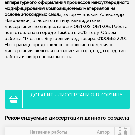
аппаратурного оформления процессов наноуглеродного
модифицирования композиционных материалов на
основе эпоксидных смол
», автор — Блохин, Александр
Николаевич, относится к типу: кандидатская
диссертация по специальности 05.17.08, 05.17.06. Работа
подготовлена в городе Тамбов в 2012 году. Объем
работы: 117 с. : ил.. Внутренний код товара: 01006522292.
На странице представлены основные сведения о
диссертации, включая название, автора, год, город, тип
работы и шифр специальности.
ДОБАВИТЬ ДИССЕРТАЦИЮ В КОРЗИНУ
Рекомендуемые диссертации данного раздела
ы
Д
а
т
а
з
а
щ
и
т
Название работы
Автор