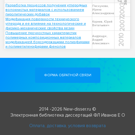
2003
Разработка процессов получения углеродных
Пискунова,
волокнистых материалов с использованием
Ирина
Александровна
пиролитических добавок
2007
Модификация поверхности технического
Корнев, Юрий
углерода и ее влияние на технологические и
Витальевич
физико-механические свойства резин
Повышение прочностных характеристик
2010
Андрощук,
полимерных композиционных материалов
Андрей
модификацией борсодержащими полиэфирами
Алексеевич
и полиметиленэфирами фенолов
ФОРМА ОБРАТНОЙ СВЯЗИ
2014 -2026 New-disser.ru ©
Электронная библиотека диссертаций ФЛ Иванов Е О
Оплата, доставка, условия возврата