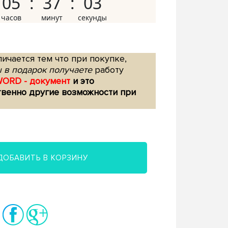
05
37
02
ичается тем что при покупке,
 в подарок получаете
работу
WORD - документ
и это
твенно другие возможности при
ДОБАВИТЬ В КОРЗИНУ