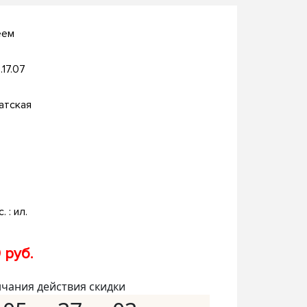
еем
.17.07
атская
. : ил.
 руб.
нчания действия скидки