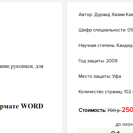
Автор:
Дураид Хазим Ка
Шифр специальности:
05
Научная степень:
Кандид
Год защиты:
2009
Место защиты:
Уфа
Количество страниц:
102 с
250
Стоимость:
700 р.
до око