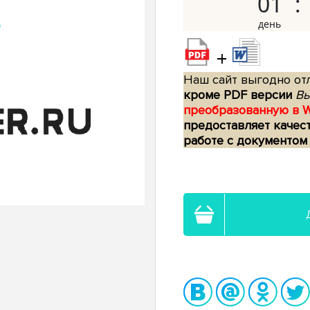
01
+
Наш сайт выгодно отл
кроме PDF версии
Вы
преобразованную в 
предоставляет качес
работе с документом