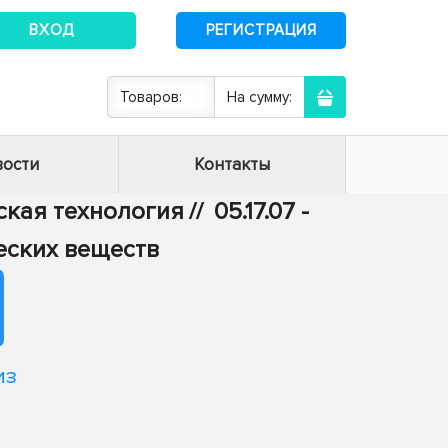
ВХОД
РЕГИСТРАЦИЯ
Товаров:
На сумму:
ости
Контакты
еская технология
//
05.17.07 -
еских веществ
из