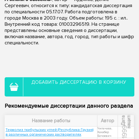
Сергеевич, относится к типу: кандидатская диссертация
по специальности 05.17.07. Работа подготовлена в
городе Москва в 2003 году. Объем работы: 195 с. : ил..
Внутренний код товара: 01003296519. На странице
представлены основные сведения о диссертации,
включая название, автора, год, город, тип работы и шифр
специальности.
ДОБАВИТЬ ДИССЕРТАЦИЮ В КОРЗИНУ
Рекомендуемые диссертации данного раздела
ы
Д
а
т
а
з
а
щ
и
т
Название работы
Автор
1999
Чилачава,
Термолиз ткибульских углей (Республика Грузия)
Кахабер
в различных органических растворителях
Бочоевич