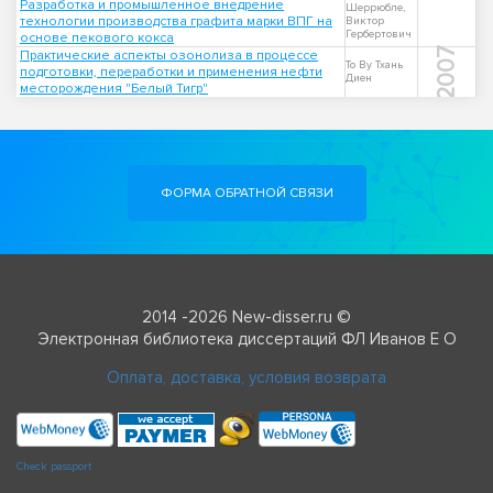
Разработка и промышленное внедрение
Шеррюбле,
технологии производства графита марки ВПГ на
Виктор
Гербертович
основе пекового кокса
2007
Практические аспекты озонолиза в процессе
То Ву Тхань
подготовки, переработки и применения нефти
Диен
месторождения "Белый Тигр"
ФОРМА ОБРАТНОЙ СВЯЗИ
2014 -2026 New-disser.ru ©
Электронная библиотека диссертаций ФЛ Иванов Е О
Оплата, доставка, условия возврата
Check passport