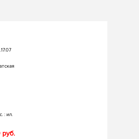
.17.07
атская
. : ил.
 руб.