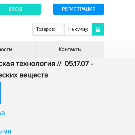
ВХОД
РЕГИСТРАЦИЯ
Товаров:
На сумму:
ости
Контакты
еская технология
//
05.17.07 -
еских веществ
ой
кими