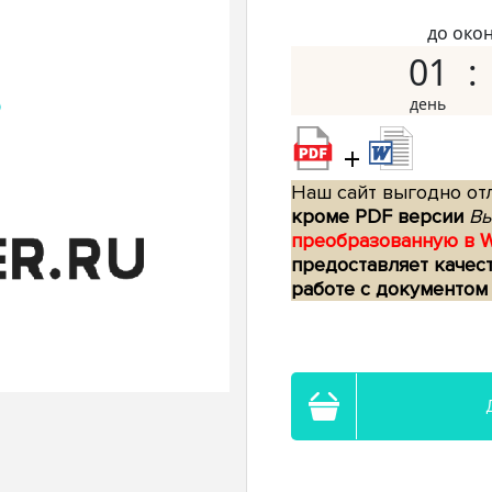
до око
01
+
Наш сайт выгодно отл
кроме PDF версии
Вы
преобразованную в 
предоставляет качес
работе с документом